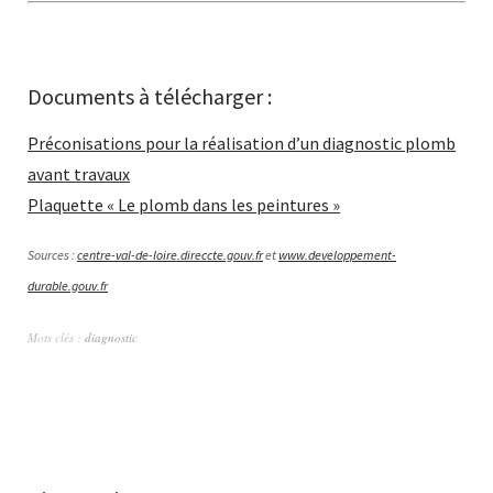
Documents à télécharger :
Préconisations pour la réalisation d’un diagnostic plomb
avant travaux
Plaquette « Le plomb dans les peintures »
Sources :
centre-val-de-loire.direccte.gouv.fr
et
www.developpement-
durable.gouv.fr
Mots clés :
diagnostic